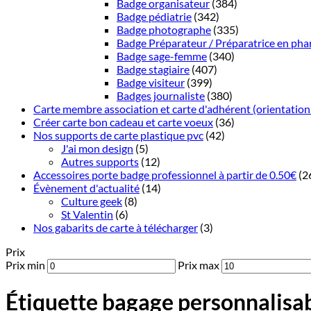
Badge organisateur
(384)
Badge pédiatrie
(342)
Badge photographe
(335)
Badge Préparateur / Préparatrice en pha
Badge sage-femme
(340)
Badge stagiaire
(407)
Badge visiteur
(399)
Badges journaliste
(380)
Carte membre association et carte d'adhérent (orientation
Créer carte bon cadeau et carte voeux
(36)
Nos supports de carte plastique pvc
(42)
J'ai mon design
(5)
Autres supports
(12)
Accessoires porte badge professionnel à partir de 0.50€
(2
Évènement d'actualité
(14)
Culture geek
(8)
St Valentin
(6)
Nos gabarits de carte à télécharger
(3)
Prix
Prix min
Prix max
Étiquette bagage personnalisabl