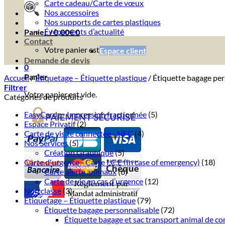
Carte cadeau/Carte de vœux
Nos accessoires
Nos supports de cartes plastiques
Événements d’actualité
Panier /
0,00
€
0
Contact
Votre panier est vide.
Espace client
Demande de devis
0
Panier
Accueil
/
Étiquetage – Étiquette plastique
/
Étiquette bagage per
Filtrer
Votre panier est vide.
Catégories de produits
EasyCardz - Impression fractionnée
(5)
Espace Privatif
(2)
Carte de visite connectée - NFC
(4)
Nos Services
(5)
Création Graphique
(5)
Carte d'urgence - Carte I.C.E (In case of emergency)
(18)
Carte alerte animaux
(6)
Carte de vie en cas d’urgence
(12)
Non classé
(3)
Étiquetage – Étiquette plastique
(79)
Étiquette bagage personnalisable
(72)
Étiquette bagage et sac transport animal de c