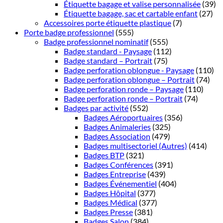
Étiquette bagage et valise personnalisée
(39)
Étiquette bagage, sac et cartable enfant
(27)
Accessoires porte étiquette plastique
(7)
Porte badge professionnel
(555)
Badge professionnel nominatif
(555)
Badge standard - Paysage
(112)
Badge standard – Portrait
(75)
Badge perforation oblongue - Paysage
(110)
Badge perforation oblongue – Portrait
(74)
Badge perforation ronde – Paysage
(110)
Badge perforation ronde – Portrait
(74)
Badges par activité
(552)
Badges Aéroportuaires
(356)
Badges Animaleries
(325)
Badges Association
(479)
Badges multisectoriel (Autres)
(414)
Badges BTP
(321)
Badges Conférences
(391)
Badges Entreprise
(439)
Badges Événementiel
(404)
Badges Hôpital
(377)
Badges Médical
(377)
Badges Presse
(381)
Badges Salon
(384)