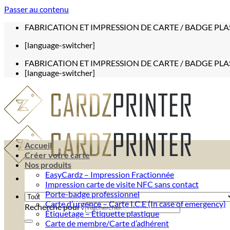
Passer au contenu
FABRICATION ET IMPRESSION DE CARTE / BADGE PLA
[language-switcher]
FABRICATION ET IMPRESSION DE CARTE / BADGE PLA
[language-switcher]
Accueil
Créer votre carte
Nos produits
EasyCardz – Impression Fractionnée
Impression carte de visite NFC sans contact
Porte-badge professionnel
Carte d’urgence – Carte I.C.E (In case of emergency)
Recherche pour :
Étiquetage – Étiquette plastique
Carte de membre/Carte d’adhérent