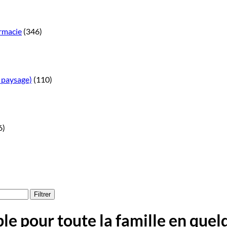
rmacie
(346)
 paysage)
(110)
6)
Filtrer
e pour toute la famille en quelq