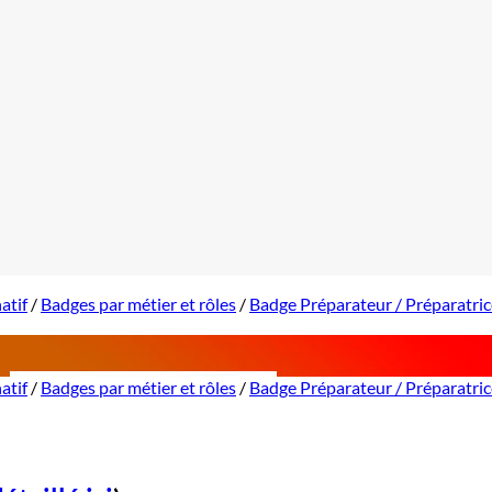
atif
/
Badges par métier et rôles
/
Badge Préparateur / Préparatri
atif
/
Badges par métier et rôles
/
Badge Préparateur / Préparatri