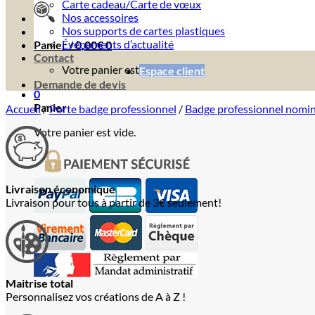
Carte cadeau/Carte de vœux
Nos accessoires
Nos supports de cartes plastiques
Événements d’actualité
Panier /
0,00
€
0
Contact
Votre panier est vide.
Espace client
Demande de devis
0
Panier
Accueil
/
Porte badge professionnel
/
Badge professionnel nomin
Votre panier est vide.
Livraison économique
Livraison pour tous à partir de 3€ seulement!
Maitrise total
Personnalisez vos créations de A à Z !