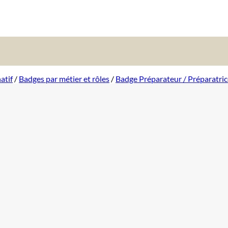
atif
/
Badges par métier et rôles
/
Badge Préparateur / Préparatri