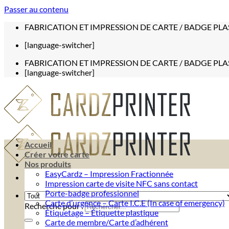
Passer au contenu
FABRICATION ET IMPRESSION DE CARTE / BADGE PLA
[language-switcher]
FABRICATION ET IMPRESSION DE CARTE / BADGE PLA
[language-switcher]
Accueil
Créer votre carte
Nos produits
EasyCardz – Impression Fractionnée
Impression carte de visite NFC sans contact
Porte-badge professionnel
Carte d’urgence – Carte I.C.E (In case of emergency)
Recherche pour :
Étiquetage – Étiquette plastique
Carte de membre/Carte d’adhérent