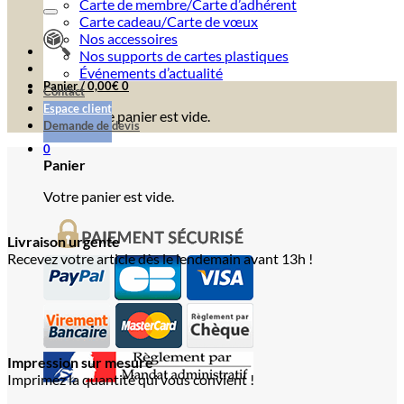
Carte de membre/Carte d’adhérent
Carte cadeau/Carte de vœux
Nos accessoires
Nos supports de cartes plastiques
Événements d’actualité
Panier /
0,00
€
0
Contact
Espace client
Votre panier est vide.
Demande de devis
0
Panier
Votre panier est vide.
Livraison urgente
Recevez votre article dès le lendemain avant 13h !
Impression sur mesure
Imprimez la quantité qui vous convient !