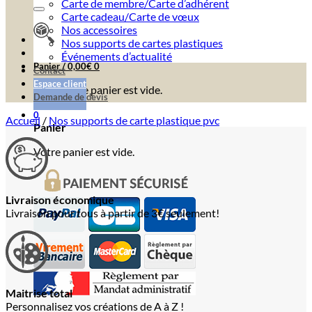
Carte de membre/Carte d’adhérent
Carte cadeau/Carte de vœux
Nos accessoires
Nos supports de cartes plastiques
Événements d’actualité
Panier /
0,00
€
0
Contact
Espace client
Votre panier est vide.
Demande de devis
0
Accueil
/
Nos supports de carte plastique pvc
Panier
Votre panier est vide.
Livraison économique
Livraison pour tous à partir de 3€ seulement!
Maitrise total
Personnalisez vos créations de A à Z !