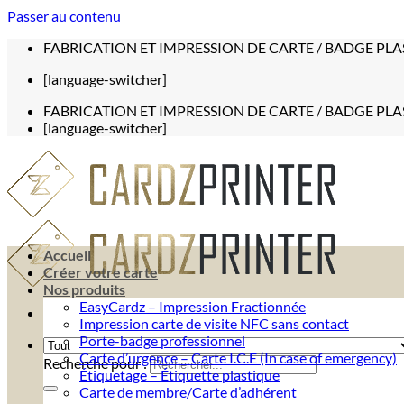
Passer au contenu
FABRICATION ET IMPRESSION DE CARTE / BADGE PLA
[language-switcher]
FABRICATION ET IMPRESSION DE CARTE / BADGE PLA
[language-switcher]
Accueil
Créer votre carte
Nos produits
EasyCardz – Impression Fractionnée
Impression carte de visite NFC sans contact
Porte-badge professionnel
Carte d’urgence – Carte I.C.E (In case of emergency)
Recherche pour :
Étiquetage – Étiquette plastique
Carte de membre/Carte d’adhérent