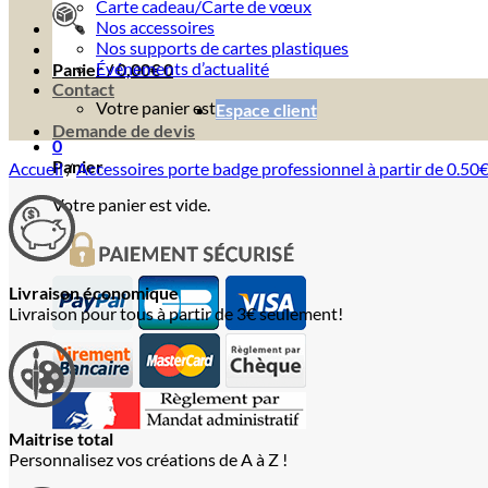
Carte cadeau/Carte de vœux
Nos accessoires
Nos supports de cartes plastiques
Événements d’actualité
Panier /
0,00
€
0
Contact
Votre panier est vide.
Espace client
Demande de devis
0
Panier
Accueil
/
Accessoires porte badge professionnel à partir de 0.50
Votre panier est vide.
Livraison économique
Livraison pour tous à partir de 3€ seulement!
Maitrise total
Personnalisez vos créations de A à Z !