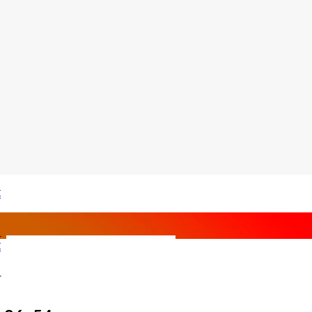
€
1
€
1