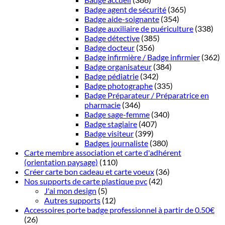
Badge agent de sécurité
(365)
Badge aide-soignante
(354)
Badge auxiliaire de puériculture
(338)
Badge détective
(385)
Badge docteur
(356)
Badge infirmière / Badge infirmier
(362)
Badge organisateur
(384)
Badge pédiatrie
(342)
Badge photographe
(335)
Badge Préparateur / Préparatrice en
pharmacie
(346)
Badge sage-femme
(340)
Badge stagiaire
(407)
Badge visiteur
(399)
Badges journaliste
(380)
Carte membre association et carte d'adhérent
(orientation paysage)
(110)
Créer carte bon cadeau et carte voeux
(36)
Nos supports de carte plastique pvc
(42)
J'ai mon design
(5)
Autres supports
(12)
Accessoires porte badge professionnel à partir de 0.50€
(26)