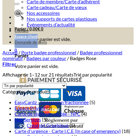
Carte de membre/Carte d’adhérent
Carte cadeau/Carte de vœux
Nos accessoires
Nos supports de cartes plastiques
Événements d’actualité
Panier /
0,00
€
0
Contact
Espace client
Votre panier est vide.
Demande de devis
0
Accueil
/
Porte badge professionnel
/
Badge professionnel
Panier
nominatif
/
Badges par couleur
/
Badges Rose
Filtrer
Votre panier est vide.
Affichage de 1–12 sur 21 résultats
Trié par popularité
Catégories de produits
EasyCardz - Impression fractionnée
(5)
Espace Privatif
(2)
Carte de visite connectée - NFC
(4)
Nos Services
(5)
Création Graphique
(5)
Carte d'urgence - Carte I.C.E (In case of emergency)
(18)