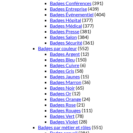
Badges Conférences
(391)
Badges Entreprise
(439)
Badges Événementiel
(404)
Badges Hôpital
(377)
Badges Médical
(377)
Badges Presse
(381)
Badges Salon
(384)
Badges Sécurité
(361)
Badges par couleur
(552)
Badges Argent
(12)
Badges Bleu
(150)
Badges Cuivre
(6)
Badges Gris
(58)
Badges Jaunes
(15)
Badges Marron
(36)
Badges Noir
(65)
Badges Or
(12)
Badges Orange
(24)
Badges Rose
(21)
Badges Rouges
(111)
Badges Vert
(78)
Badges Violet
(28)
Badges par métier et rôles
(551)
Badge accueil
(386)