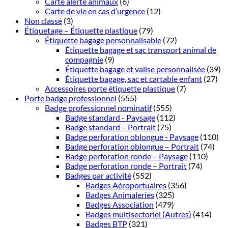
Carte alerte animaux
(6)
Carte de vie en cas d’urgence
(12)
Non classé
(3)
Étiquetage – Étiquette plastique
(79)
Étiquette bagage personnalisable
(72)
Étiquette bagage et sac transport animal de
compagnie
(9)
Étiquette bagage et valise personnalisée
(39)
Étiquette bagage, sac et cartable enfant
(27)
Accessoires porte étiquette plastique
(7)
Porte badge professionnel
(555)
Badge professionnel nominatif
(555)
Badge standard - Paysage
(112)
Badge standard – Portrait
(75)
Badge perforation oblongue - Paysage
(110)
Badge perforation oblongue – Portrait
(74)
Badge perforation ronde – Paysage
(110)
Badge perforation ronde – Portrait
(74)
Badges par activité
(552)
Badges Aéroportuaires
(356)
Badges Animaleries
(325)
Badges Association
(479)
Badges multisectoriel (Autres)
(414)
Badges BTP
(321)