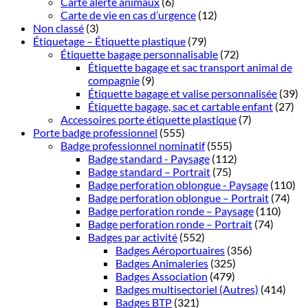
Carte alerte animaux
(6)
Carte de vie en cas d’urgence
(12)
Non classé
(3)
Étiquetage – Étiquette plastique
(79)
Étiquette bagage personnalisable
(72)
Étiquette bagage et sac transport animal de
compagnie
(9)
Étiquette bagage et valise personnalisée
(39)
Étiquette bagage, sac et cartable enfant
(27)
Accessoires porte étiquette plastique
(7)
Porte badge professionnel
(555)
Badge professionnel nominatif
(555)
Badge standard - Paysage
(112)
Badge standard – Portrait
(75)
Badge perforation oblongue - Paysage
(110)
Badge perforation oblongue – Portrait
(74)
Badge perforation ronde – Paysage
(110)
Badge perforation ronde – Portrait
(74)
Badges par activité
(552)
Badges Aéroportuaires
(356)
Badges Animaleries
(325)
Badges Association
(479)
Badges multisectoriel (Autres)
(414)
Badges BTP
(321)