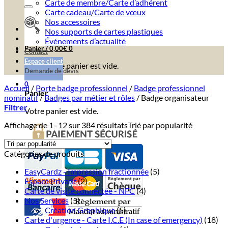
Carte de membre/Carte d’adhérent
Carte cadeau/Carte de vœux
Nos accessoires
Nos supports de cartes plastiques
Événements d’actualité
Panier /
0,00
€
0
Contact
Espace client
Votre panier est vide.
Demande de devis
0
Accueil
/
Porte badge professionnel
/
Badge professionnel
Panier
nominatif
/
Badges par métier et rôles
/
Badge organisateur
Filtrer
Votre panier est vide.
Affichage de 1–12 sur 384 résultats
Trié par popularité
Catégories de produits
EasyCardz - Impression fractionnée
(5)
Espace Privatif
(2)
Carte de visite connectée - NFC
(4)
Nos Services
(5)
Création Graphique
(5)
Carte d'urgence - Carte I.C.E (In case of emergency)
(18)