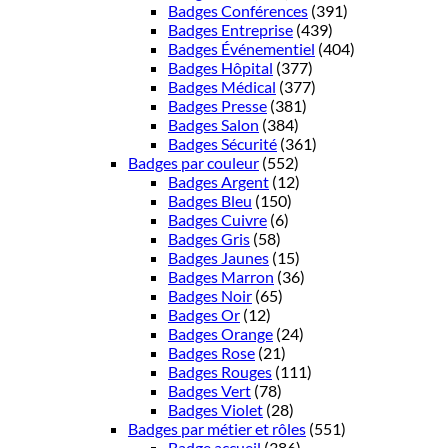
Badges Conférences
(391)
Badges Entreprise
(439)
Badges Événementiel
(404)
Badges Hôpital
(377)
Badges Médical
(377)
Badges Presse
(381)
Badges Salon
(384)
Badges Sécurité
(361)
Badges par couleur
(552)
Badges Argent
(12)
Badges Bleu
(150)
Badges Cuivre
(6)
Badges Gris
(58)
Badges Jaunes
(15)
Badges Marron
(36)
Badges Noir
(65)
Badges Or
(12)
Badges Orange
(24)
Badges Rose
(21)
Badges Rouges
(111)
Badges Vert
(78)
Badges Violet
(28)
Badges par métier et rôles
(551)
Badge accueil
(386)