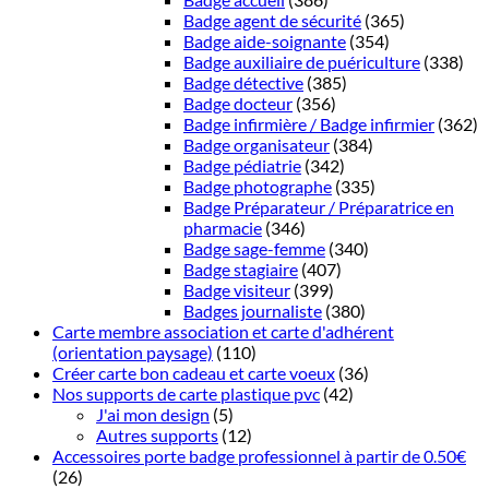
Badge agent de sécurité
(365)
Badge aide-soignante
(354)
Badge auxiliaire de puériculture
(338)
Badge détective
(385)
Badge docteur
(356)
Badge infirmière / Badge infirmier
(362)
Badge organisateur
(384)
Badge pédiatrie
(342)
Badge photographe
(335)
Badge Préparateur / Préparatrice en
pharmacie
(346)
Badge sage-femme
(340)
Badge stagiaire
(407)
Badge visiteur
(399)
Badges journaliste
(380)
Carte membre association et carte d'adhérent
(orientation paysage)
(110)
Créer carte bon cadeau et carte voeux
(36)
Nos supports de carte plastique pvc
(42)
J'ai mon design
(5)
Autres supports
(12)
Accessoires porte badge professionnel à partir de 0.50€
(26)