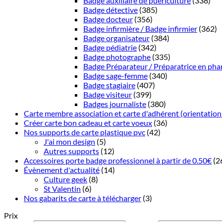
Badge auxiliaire de puériculture
(338)
Badge détective
(385)
Badge docteur
(356)
Badge infirmière / Badge infirmier
(362)
Badge organisateur
(384)
Badge pédiatrie
(342)
Badge photographe
(335)
Badge Préparateur / Préparatrice en pha
Badge sage-femme
(340)
Badge stagiaire
(407)
Badge visiteur
(399)
Badges journaliste
(380)
Carte membre association et carte d'adhérent (orientation
Créer carte bon cadeau et carte voeux
(36)
Nos supports de carte plastique pvc
(42)
J'ai mon design
(5)
Autres supports
(12)
Accessoires porte badge professionnel à partir de 0.50€
(2
Évènement d'actualité
(14)
Culture geek
(8)
St Valentin
(6)
Nos gabarits de carte à télécharger
(3)
Prix