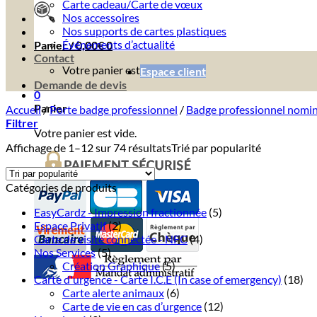
Carte cadeau/Carte de vœux
Nos accessoires
Nos supports de cartes plastiques
Événements d’actualité
Panier /
0,00
€
0
Contact
Votre panier est vide.
Espace client
Demande de devis
0
Panier
Accueil
/
Porte badge professionnel
/
Badge professionnel nomin
Filtrer
Votre panier est vide.
Affichage de 1–12 sur 74 résultats
Trié par popularité
Catégories de produits
EasyCardz - Impression fractionnée
(5)
Espace Privatif
(2)
Carte de visite connectée - NFC
(4)
Nos Services
(5)
Création Graphique
(5)
Carte d'urgence - Carte I.C.E (In case of emergency)
(18)
Carte alerte animaux
(6)
Carte de vie en cas d’urgence
(12)