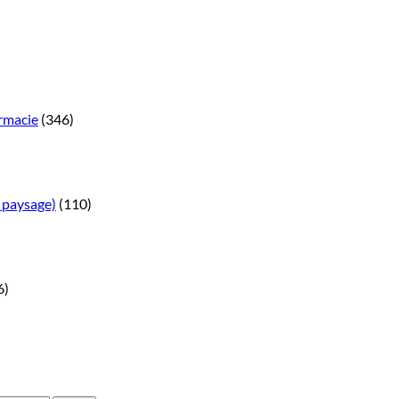
rmacie
(346)
 paysage)
(110)
6)