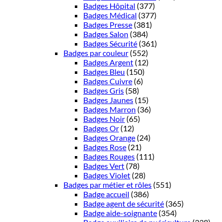
Badges Hôpital
(377)
Badges Médical
(377)
Badges Presse
(381)
Badges Salon
(384)
Badges Sécurité
(361)
Badges par couleur
(552)
Badges Argent
(12)
Badges Bleu
(150)
Badges Cuivre
(6)
Badges Gris
(58)
Badges Jaunes
(15)
Badges Marron
(36)
Badges Noir
(65)
Badges Or
(12)
Badges Orange
(24)
Badges Rose
(21)
Badges Rouges
(111)
Badges Vert
(78)
Badges Violet
(28)
Badges par métier et rôles
(551)
Badge accueil
(386)
Badge agent de sécurité
(365)
Badge aide-soignante
(354)