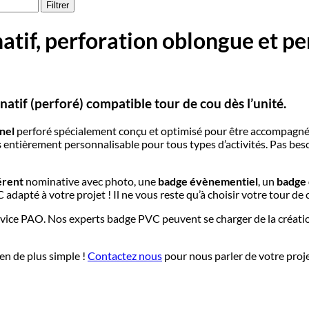
Filtrer
if, perforation oblongue et per
tif (perforé) compatible tour de cou dès l’unité.
nel
perforé spécialement conçu et optimisé pour être accompagn
s
entièrement personnalisable pour tous types d’activités. Pas be
érent
nominative avec photo, une
badge évènementiel
, un
badge 
té à votre projet ! Il ne vous reste qu’à choisir votre tour de co
vice PAO. Nos experts badge PVC peuvent se charger de la créati
en de plus simple !
Contactez nous
pour nous parler de votre proje