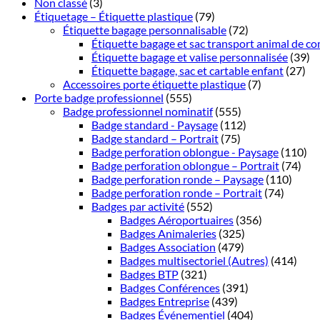
Non classé
(3)
Étiquetage – Étiquette plastique
(79)
Étiquette bagage personnalisable
(72)
Étiquette bagage et sac transport animal de c
Étiquette bagage et valise personnalisée
(39)
Étiquette bagage, sac et cartable enfant
(27)
Accessoires porte étiquette plastique
(7)
Porte badge professionnel
(555)
Badge professionnel nominatif
(555)
Badge standard - Paysage
(112)
Badge standard – Portrait
(75)
Badge perforation oblongue - Paysage
(110)
Badge perforation oblongue – Portrait
(74)
Badge perforation ronde – Paysage
(110)
Badge perforation ronde – Portrait
(74)
Badges par activité
(552)
Badges Aéroportuaires
(356)
Badges Animaleries
(325)
Badges Association
(479)
Badges multisectoriel (Autres)
(414)
Badges BTP
(321)
Badges Conférences
(391)
Badges Entreprise
(439)
Badges Événementiel
(404)