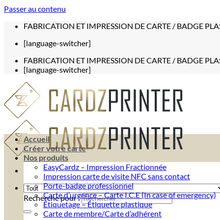
Passer au contenu
FABRICATION ET IMPRESSION DE CARTE / BADGE PLA
[language-switcher]
FABRICATION ET IMPRESSION DE CARTE / BADGE PLA
[language-switcher]
Accueil
Créer votre carte
Nos produits
EasyCardz – Impression Fractionnée
Impression carte de visite NFC sans contact
Porte-badge professionnel
Carte d’urgence – Carte I.C.E (In case of emergency)
Recherche pour :
Étiquetage – Étiquette plastique
Carte de membre/Carte d’adhérent