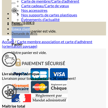
Carte de membre/Carte d’adhérent
Carte cadeau/Carte de vœux
Nos accessoires
Nos supports de cartes plastiques
Événements d’actualité
Panier /
0,00
€
0
Contact
Espace client
Votre panier est vide.
Demande de devis
0
Accueil
/
Carte membre association et carte d'adhérent
Panier
(orientation paysage)
Votre panier est vide.
Livraison économique
Livraison pour tous à partir de 3€ seulement!
Maitrise total