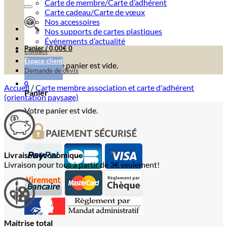
Carte de membre/Carte d’adhérent
Carte cadeau/Carte de vœux
Nos accessoires
Nos supports de cartes plastiques
Événements d’actualité
Panier /
0,00
€
0
Contact
Espace client
Votre panier est vide.
Demande de devis
0
Accueil
/
Carte membre association et carte d'adhérent
Panier
(orientation paysage)
Votre panier est vide.
Livraison économique
Livraison pour tous à partir de 3€ seulement!
Maitrise total