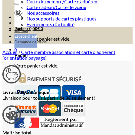
Carte de membre/Carte d’adhérent
Carte cadeau/Carte de vœux
Nos accessoires
Nos supports de cartes plastiques
Événements d’actualité
Panier /
0,00
€
0
Contact
Espace client
Votre panier est vide.
Demande de devis
0
Accueil
/
Carte membre association et carte d'adhérent
Panier
(orientation paysage)
Votre panier est vide.
Livraison économique
Livraison pour tous à partir de 3€ seulement!
Maitrise total