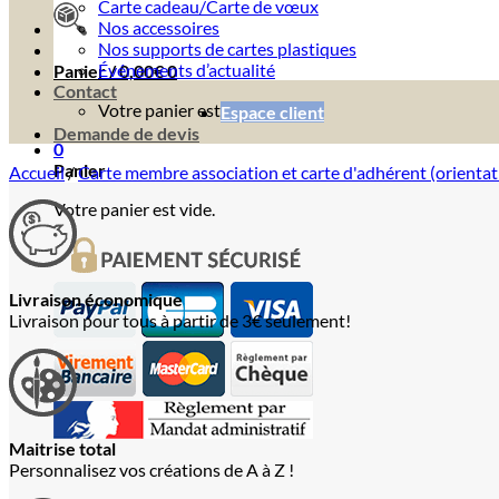
Carte cadeau/Carte de vœux
Nos accessoires
Nos supports de cartes plastiques
Événements d’actualité
Panier /
0,00
€
0
Contact
Votre panier est vide.
Espace client
Demande de devis
0
Panier
Accueil
/
Carte membre association et carte d'adhérent (orienta
Votre panier est vide.
Livraison économique
Livraison pour tous à partir de 3€ seulement!
Maitrise total
Personnalisez vos créations de A à Z !