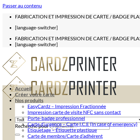
Passer au contenu
FABRICATION ET IMPRESSION DE CARTE / BADGE PLA
[language-switcher]
FABRICATION ET IMPRESSION DE CARTE / BADGE PLA
[language-switcher]
Accueil
Créer votre carte
Nos produits
EasyCardz – Impression Fractionnée
Impression carte de visite NFC sans contact
Porte-badge professionnel
Carte d’urgence – Carte I.C.E (In case of emergency)
Recherche pour :
Étiquetage – Étiquette plastique
Carte de membre/Carte d’adhérent