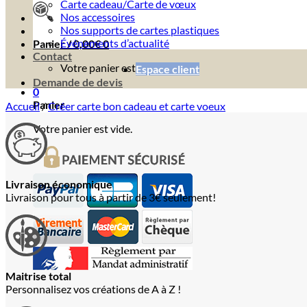
Carte cadeau/Carte de vœux
Nos accessoires
Nos supports de cartes plastiques
Événements d’actualité
Panier /
0,00
€
0
Contact
Votre panier est vide.
Espace client
Demande de devis
0
Panier
Accueil
/
Créer carte bon cadeau et carte voeux
Votre panier est vide.
Livraison économique
Livraison pour tous à partir de 3€ seulement!
Maitrise total
Personnalisez vos créations de A à Z !