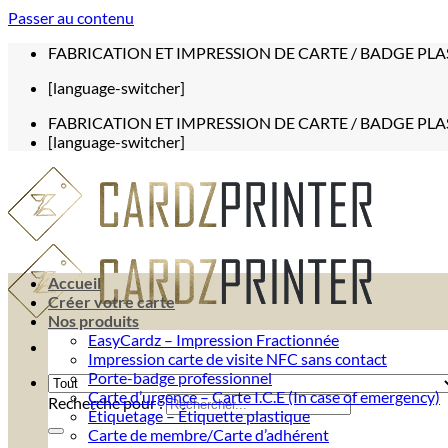
Passer au contenu
FABRICATION ET IMPRESSION DE CARTE / BADGE PLA
[language-switcher]
FABRICATION ET IMPRESSION DE CARTE / BADGE PLA
[language-switcher]
Accueil
Créer votre carte
Nos produits
EasyCardz – Impression Fractionnée
Impression carte de visite NFC sans contact
Porte-badge professionnel
Carte d’urgence – Carte I.C.E (In case of emergency)
Recherche pour :
Étiquetage – Étiquette plastique
Carte de membre/Carte d’adhérent