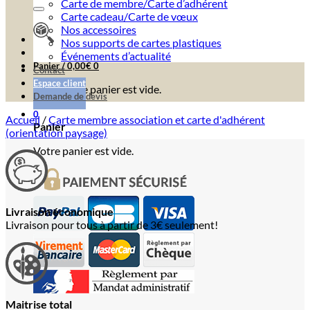
Carte de membre/Carte d’adhérent
Carte cadeau/Carte de vœux
Nos accessoires
Nos supports de cartes plastiques
Événements d’actualité
Panier /
0,00
€
0
Contact
Espace client
Votre panier est vide.
Demande de devis
0
Accueil
/
Carte membre association et carte d'adhérent
Panier
(orientation paysage)
Votre panier est vide.
Livraison économique
Livraison pour tous à partir de 3€ seulement!
Maitrise total