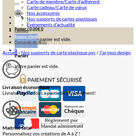
Carte de membre/Carte d’adhérent
Carte cadeau/Carte de vœux
Nos accessoires
Nos supports de cartes plastiques
Événements d’actualité
Panier /
0,00
€
0
Contact
Espace client
Votre panier est vide.
Demande de devis
0
Accueil
/
Nos supports de carte plastique pvc
/
J'ai mon design
Panier
Votre panier est vide.
Livraison économique
Livraison pour tous à partir de 3€ seulement!
Maitrise total
Personnalisez vos créations de A à Z !